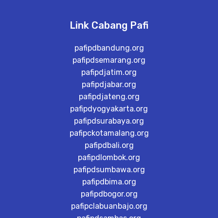
Link Cabang Pafi
pafipdbandung.org
pafipdsemarang.org
pafipdjatim.org
pafipdjabar.org
pafipdjateng.org
pafipdyogyakarta.org
pafipdsurabaya.org
pafipckotamalang.org
pafipdbali.org
pafipdlombok.org
pafipdsumbawa.org
pafipdbima.org
pafipdbogor.org
pafipclabuanbajo.org