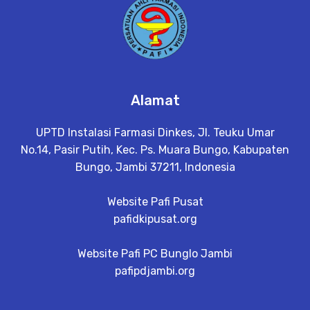
Alamat
UPTD Instalasi Farmasi Dinkes, Jl. Teuku Umar
No.14, Pasir Putih, Kec. Ps. Muara Bungo, Kabupaten
Bungo, Jambi 37211, Indonesia
Website Pafi Pusat
pafidkipusat.org
Website Pafi PC Bunglo Jambi
pafipdjambi.org