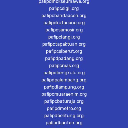
pafipdlhokseumawe.org
pafipcsigli.org
pafipcbandaaceh.org
pafipckutacane.org
pafipcsamosir.org
pafipclangi.org
pafipctapaktuan.org
pafipcsiberut.org
pafipdpadang.org
pafipcnias.org
pafipdbengkulu.org
pafipdpalembang.org
pafipdlampung.org
pafipcmuaraenim.org
pafipcbaturaja.org
pafipdmetro.org
pafipdbelitung.org
pafipdbanten.org